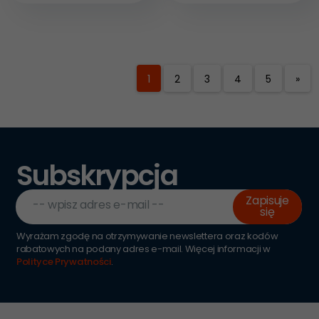
1
2
3
4
5
»
Subskrypcja
Zapisuje
-- wpisz adres e-mail --
się
Wyrażam zgodę na otrzymywanie newslettera oraz kodów
rabatowych na podany adres e-mail. Więcej informacji w
Polityce Prywatności
.