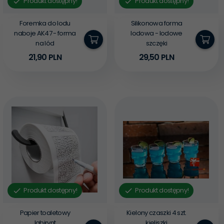
Produkt dostępny!
Produkt dostępny!
Foremka do lodu
Silikonowa forma
naboje AK47 - forma
lodowa - lodowe
na lód
szczęki
21,
90
PLN
29,
50
PLN
Produkt dostępny!
Produkt dostępny!
Papier toaletowy
Kielony czaszki 4 szt.
labirynt
kieliszki