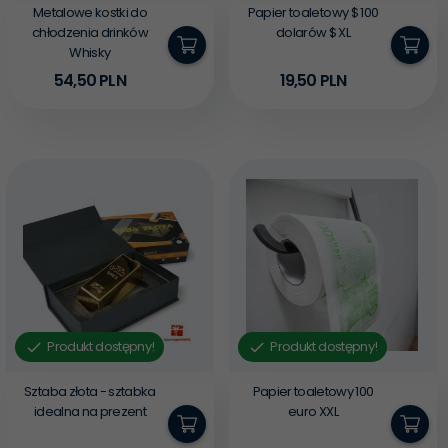
Metalowe kostki do
Papier toaletowy $ 100
chłodzenia drinków
dolarów $ XL
Whisky
54,
50
PLN
19,
50
PLN
Produkt dostępny!
Produkt dostępny!
Sztaba złota - sztabka
Papier toaletowy 100
idealna na prezent
euro XXL