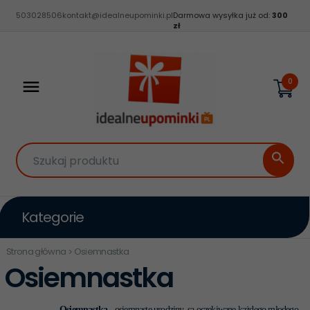
503028506
kontakt@idealneupominki.pl
Darmowa wysyłka już od:
300
zł
0
Szukaj produktu
Kategorie
Strona główna
Osiemnastka
Osiemnastka
Osiemnastka
- osiemnaste urodziny, są oczekiwane każdego młodego