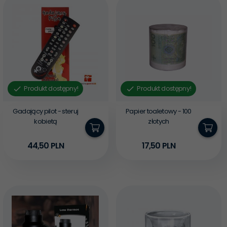
Produkt dostępny!
Produkt dostępny!
Gadający pilot - steruj
Papier toaletowy - 100
kobietą
złotych
44,
50
PLN
17,
50
PLN