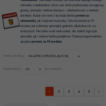
człowieka z utęsknieniem. Jest to czas, kiedy przekraczamy tę magiczną
granicę, pomiędzy wiekiem dziecięco – młodzieżowym, a wiekiem
dorosłym. Każdy chce mieć z tej okazji idealny
prezent na
osiemnastkę
, jak i imprezę towarzyską. Głównie prezent na 18
urodziny jest wybierany spomiędzy gadżetów alkoholowych, czy
erotycznych. Nie trzeba wcale wiele szukać, aby znaleźć tego typu
upominki, jak i ciekawe kartki pamiątkowe. Poniżej przygotowaliśmy
specjalne
prezenty na 18 urodziny
.
sort
Sortuj według:
NAJLEPIEJ SPRZEDAJĄCE SIĘ
pop
Wyświetl po
produktów
24
1
2
3
4
5
»