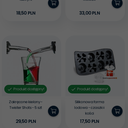
18,
50
PLN
33,
00
PLN
Produkt dostępny!
Produkt dostępny!
Zakręcone kielony -
Silikonowa forma
Twister Shots - 5 szt
lodowa - czaszki i
kości
29,
50
PLN
17,
50
PLN