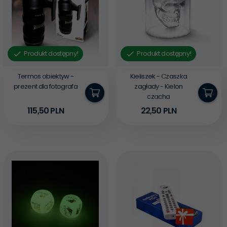
Produkt dostępny!
Produkt dostępny!
Termos obiektyw -
Kieliszek - Czaszka
prezent dla fotografa
zagłady - Kielon
czacha
115,
50
PLN
22,
50
PLN