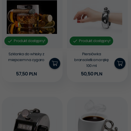
Produkt dostępny!
Produkt dostępny!
Szklanka do whisky z
Piersiówka
miejscem na cygaro
bransoletka na rękę
100 ml
57,
50
PLN
50,
50
PLN