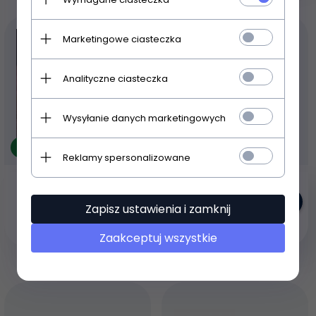
Marketingowe ciasteczka
Analityczne ciasteczka
Wysyłanie danych marketingowych
Produkt dostępny!
Produkt dostępny!
Reklamy spersonalizowane
Kielony laboratoryjne
Silikonowa forma
szklane 4 sztuki (100%
lodowa - lodowe
szkło) kieliszki
mózgi
Zapisz ustawienia i zamknij
67,
10
PLN
18,
50
PLN
Zaakceptuj wszystkie