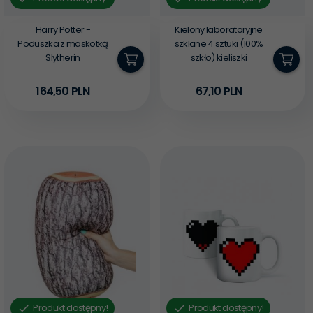
Harry Potter -
Kielony laboratoryjne
Poduszka z maskotką
szklane 4 sztuki (100%
Slytherin
szkło) kieliszki
164,
50
PLN
67,
10
PLN
Produkt dostępny!
Produkt dostępny!