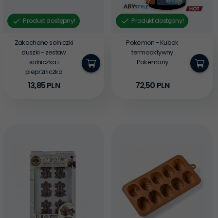
Produkt dostępny!
Produkt dostępny!
Zakochane solniczki
Pokemon - Kubek
duszki - zestaw
termoaktywny
solniczka i
Pokemony
pieprzniczka
13,
85
PLN
72,
50
PLN