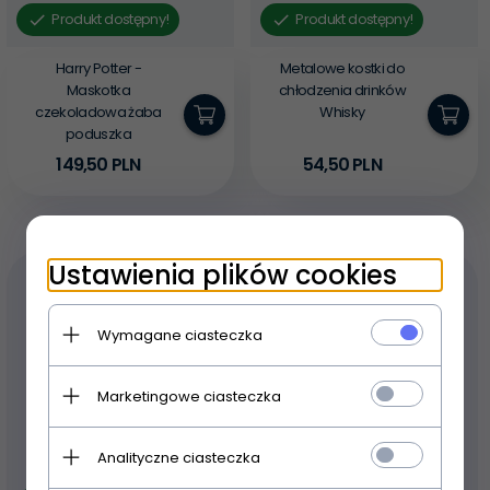
Produkt dostępny!
Produkt dostępny!
Harry Potter -
Metalowe kostki do
Maskotka
chłodzenia drinków
czekoladowa żaba
Whisky
poduszka
149,
50
PLN
54,
50
PLN
Ustawienia plików cookies
Wymagane ciasteczka
Marketingowe ciasteczka
Analityczne ciasteczka