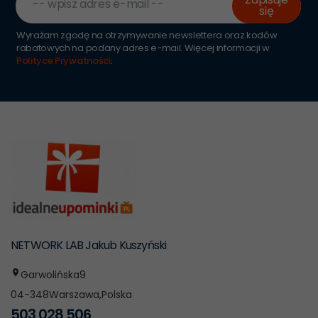
-- wpisz adres e-mail --
się
Wyrażam zgodę na otrzymywanie newslettera oraz kodów
rabatowych na podany adres e-mail. Więcej informacji w
Polityce Prywatności
.
NETWORK LAB Jakub Kuszyński
Garwolińska
9
04-348
Warszawa
,
Polska
503 028 506