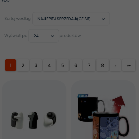
sort
Sortuj według:
NAJLEPIEJ SPRZEDAJĄCE SIĘ
pop
Wyświetl po
produktów
24
1
2
3
4
5
6
7
8
»
»»