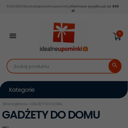
503028506
kontakt@idealneupominki.pl
Darmowa wysyłka już od:
300
zł
0
Szukaj produktu
Kategorie
Strona główna
GADŻETY DO DOMU
GADŻETY DO DOMU
ABC