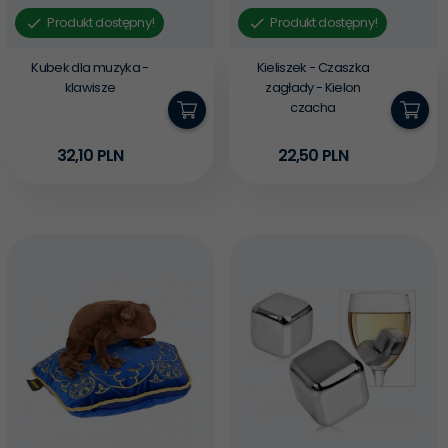
Produkt dostępny!
Produkt dostępny!
Kubek dla muzyka -
Kieliszek - Czaszka
klawisze
zagłady - Kielon
czacha
32,
10
PLN
22,
50
PLN