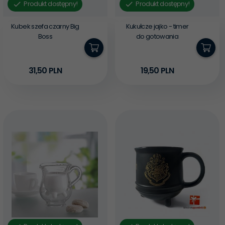
Produkt dostępny!
Produkt dostępny!
Kubek szefa czarny Big
Kukułcze jajko - timer
Boss
do gotowania
31,
50
PLN
19,
50
PLN