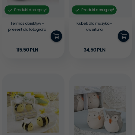
Produkt dostępny!
Produkt dostępny!
Termos obiektyw -
Kubek dla muzyka -
prezent dla fotografa
uwertura
115,
50
PLN
34,
50
PLN