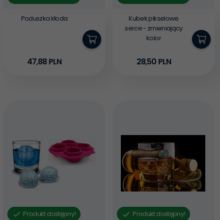
Poduszka kłoda
Kubek pikselowe
serce - zmieniający
kolor
47,
88
PLN
28,
50
PLN
Produkt dostępny!
Produkt dostępny!