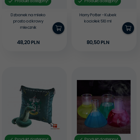
Produkt dostępny!
Produkt dostępny!
Dzbanek na mleko
Harry Potter - Kubek
prosto od krowy
kociołek 510 ml
mlecznik
48,
20
PLN
80,
50
PLN
Produkt dostępny!
Produkt dostępny!