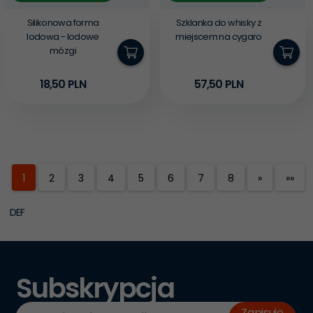
Silikonowa forma
Szklanka do whisky z
lodowa - lodowe
miejscem na cygaro
mózgi
18,
50
PLN
57,
50
PLN
1
2
3
4
5
6
7
8
»
»»
DEF
Subskrypcja
Zapisuje