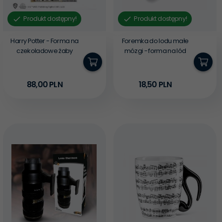
Produkt dostępny!
Produkt dostępny!
Harry Potter - Forma na
Foremka do lodu małe
czekoladowe żaby
mózgi - forma na lód
88,
00
PLN
18,
50
PLN