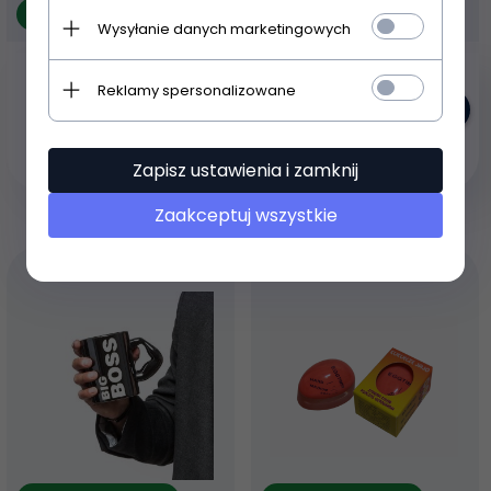
Produkt dostępny!
Produkt dostępny!
Wysyłanie danych marketingowych
Kubek Toxic Waste
Dragon Ball -
Beczka toksyczne
Skarbonka Shenron 27
Reklamy spersonalizowane
odpady
cm
32,
50
PLN
194,
60
PLN
Zapisz ustawienia i zamknij
Zaakceptuj wszystkie