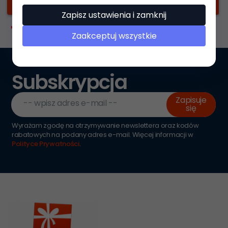
Dalej
Zapisz ustawienia i zamknij
pola obowiązkowe
*
Zaakceptuj wszystkie
Subskrypcja
Zapisuje
-- wpisz adres e-mail --
się
Wyrażam zgodę na otrzymywanie newslettera oraz kodów
rabatowych na podany adres e-mail. Więcej informacji w
Polityce Prywatności
.