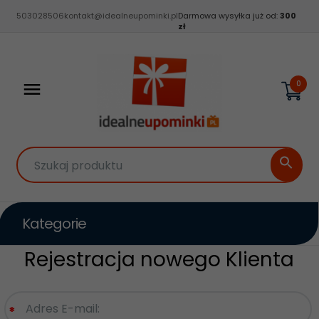
503028506
kontakt@idealneupominki.pl
Darmowa wysyłka już od:
300
zł
0
Szukaj produktu
Kategorie
Rejestracja nowego Klienta
Adres E-mail:
*