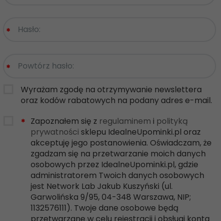
Hasło:
*
Powtórz hasło:
*
Wyrażam zgodę na otrzymywanie newslettera
oraz kodów rabatowych na podany adres e-mail.
Zapoznałem się z
regulaminem
i
polityką
*
prywatności
sklepu IdealneUpominki.pl oraz
akceptuję jego postanowienia. Oświadczam, że
zgadzam się na przetwarzanie moich danych
osobowych przez IdealneUpominki.pl, gdzie
administratorem Twoich danych osobowych
jest Network Lab Jakub Kuszyński (ul.
Garwolińska 9/95, 04-348 Warszawa, NIP;
1132576111). Twoje dane osobowe będą
przetwarzane w celu rejestracji i obsługi konta