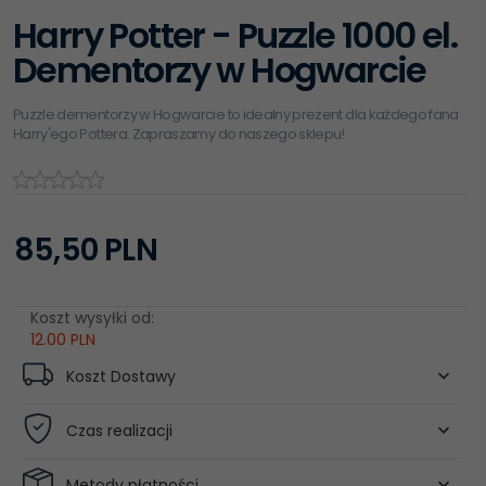
Harry Potter - Puzzle 1000 el.
Dementorzy w Hogwarcie
Puzzle dementorzy w Hogwarcie to idealny prezent dla każdego fana
Harry'ego Pottera. Zapraszamy do naszego sklepu!
85,
50
PLN
Koszt wysyłki od:
12.00 PLN
Koszt Dostawy
Czas realizacji
Metody płatności