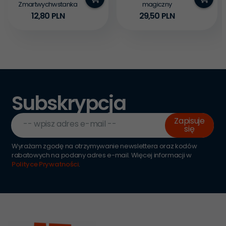
Zmartwychwstanka
magiczny
12,
80
PLN
29,
50
PLN
Subskrypcja
Zapisuje
-- wpisz adres e-mail --
się
Wyrażam zgodę na otrzymywanie newslettera oraz kodów
rabatowych na podany adres e-mail. Więcej informacji w
Polityce Prywatności
.