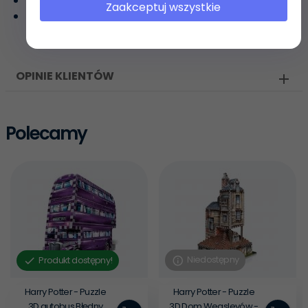
Ilość elementów: 1000
Zaakceptuj wszystkie
Wymiary: 76 x 46 cm
OPINIE KLIENTÓW
Polecamy
Niedostępny
Produkt dostępny!
Harry Potter - Puzzle
Harry Potter - Puzzle
3D autobus Błędny
3D Dom Weasleyów -