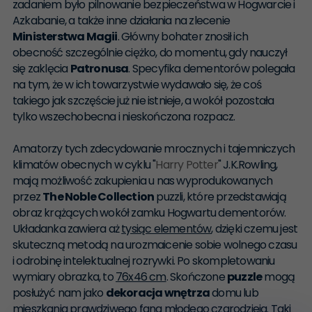
zadaniem było pilnowanie bezpieczeństwa w Hogwarcie i
Azkabanie, a także inne działania na zlecenie
Ministerstwa Magii
. Główny bohater znosił ich
obecność szczególnie ciężko, do momentu, gdy nauczył
się zaklęcia
Patronusa
. Specyfika dementorów polegała
na tym, że w ich towarzystwie wydawało się, że coś
takiego jak szczęście już nie istnieje, a wokół pozostała
tylko wszechobecna i nieskończona rozpacz.
Amatorzy tych zdecydowanie mrocznych i tajemniczych
klimatów obecnych w cyklu "
Harry Potter
" J.K.Rowling,
mają możliwość zakupienia u nas wyprodukowanych
przez
The Noble Collection
puzzli, które przedstawiają
obraz krążących wokół zamku Hogwartu dementorów.
Układanka zawiera aż
tysiąc elementów
, dzięki czemu jest
skuteczną metodą na urozmaicenie sobie wolnego czasu
i odrobinę intelektualnej rozrywki. Po skompletowaniu
wymiary obrazka, to
76x46 cm
. Skończone
puzzle
mogą
posłużyć nam jako
dekoracja wnętrza
domu lub
mieszkania prawdziwego fana młodego czarodzieja. Taki