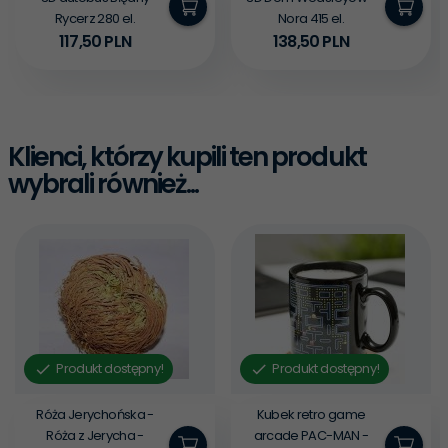
Rycerz 280 el.
Nora 415 el.
117,
50
PLN
138,
50
PLN
Klienci, którzy kupili ten produkt
wybrali również...
Produkt dostępny!
Produkt dostępny!
Róża Jerychońska -
Kubek retro game
Róża z Jerycha -
arcade PAC-MAN -