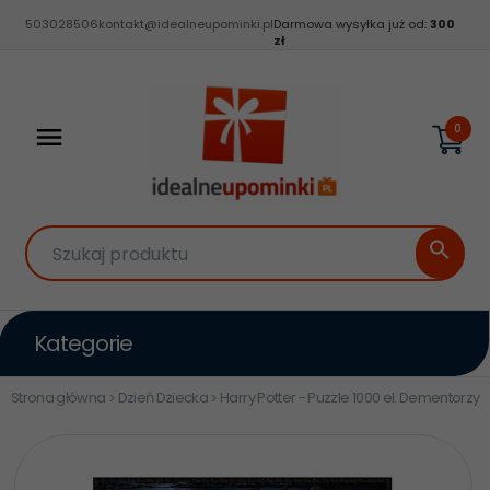
503028506
kontakt@idealneupominki.pl
Darmowa wysyłka już od:
300
zł
0
Szukaj produktu
Kategorie
Strona główna
Dzień Dziecka
Harry Potter - Puzzle 1000 el. Dementorzy