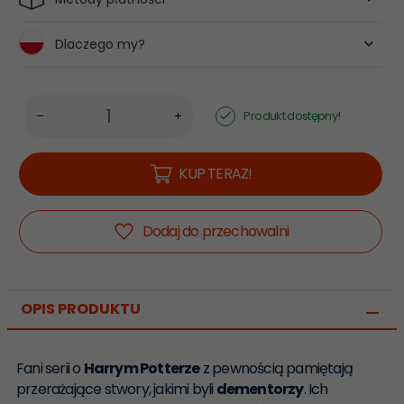
Dlaczego my?
Produkt dostępny!
KUP TERAZ!
Dodaj do przechowalni
OPIS PRODUKTU
Fani serii o
Harrym Potterze
z pewnością pamiętają
przerażające stwory, jakimi byli
dementorzy
. Ich