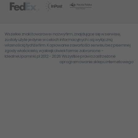
Wszelkie znaki towarowe i nazwy firm, znajdujące się w serwisie,
zostały użyte jedynie w celach informacyjnych i są wyłączną
własnością tychże firm. Kopiowanie zawartości serwisu bez pisemnej
zgody właściciela, w jakiejkolwiek formie zabronione -
IdealneUpominki.pl 2012 - 2026 Wszystkie prawa zastrzeżone
oprogramowanie sklepu internetowego