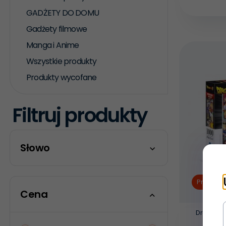
GADŻETY DO DOMU
Gadżety filmowe
Manga i Anime
Wszystkie produkty
Produkty wycofane
Filtruj produkty
Słowo
Promocj
Cena
Dragon Bal