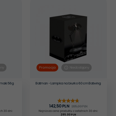
pny
Niedostępny
Promocja
limaki 56g
Batman - Lampka na biurko 60 cm Batwing
142,
50
PLN
285,00 PLN
ch 30 dni:
Najniższa cena produktu z ostatnich 30 dni:
285.00 PLN