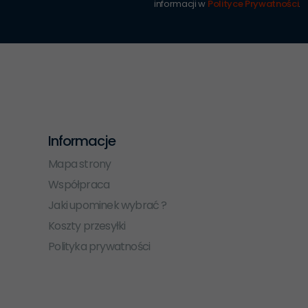
informacji w
Polityce Prywatności
.
Informacje
Mapa strony
Współpraca
Jaki upominek wybrać ?
Koszty przesyłki
Polityka prywatności