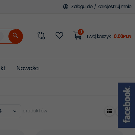
Zaloguj się
/
Zarejestruj mnie
0
categories_searcher
Twój koszyk:
0.00
PLN
kt
Nowości
produktów
4