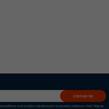
Zapisuje się
wslettera oraz kodów rabatowych na podany adres e-mail. Więcej