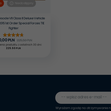
Niedostępny
a
isode VII Class II Deluxe Vehicle
2015 1st Order Special Forces TIE
Fighter
0,
00
PLN
225,50 PLN
ena produktu z ostatnich 30 dni:
225.50 PLN
-- wpisz adres e-mail --
Wyrażam zgodę na otrzymywanie ne