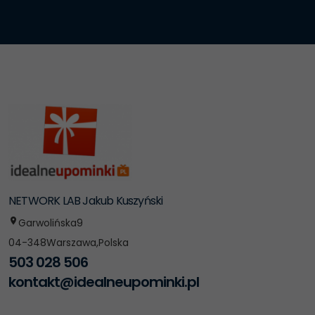
NETWORK LAB Jakub Kuszyński
Garwolińska
9
04-348
Warszawa
,
Polska
503 028 506
kontakt@idealneupominki.pl