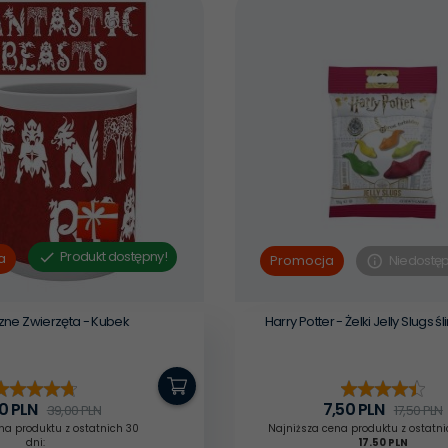
Produkt dostępny!
a
Niedostę
Promocja
zne Zwierzęta - Kubek
Harry Potter - Żelki Jelly Slugs ś
0
PLN
7,
50
PLN
39,00 PLN
17,50 PLN
na produktu z ostatnich 30
Najniższa cena produktu z ostatni
dni:
17.50 PLN