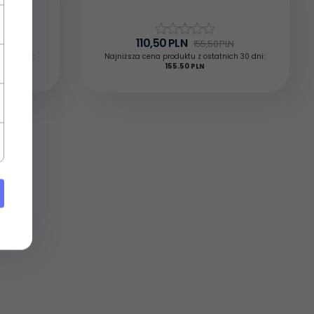
110,
50
PLN
N
155,50 PLN
ch 30 dni:
Najniższa cena produktu z ostatnich 30 dni:
155.50 PLN