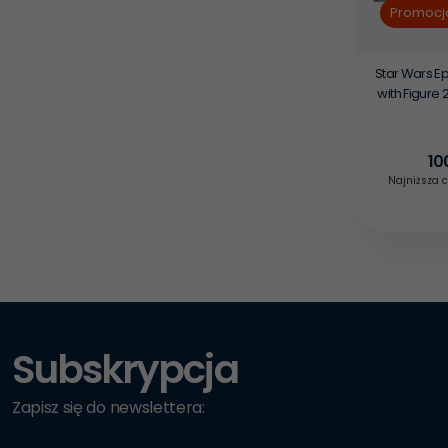
Promocj
Star Wars Ep
with Figure 
10
Najniższa c
Subskrypcja
Zapisz się do newslettera: