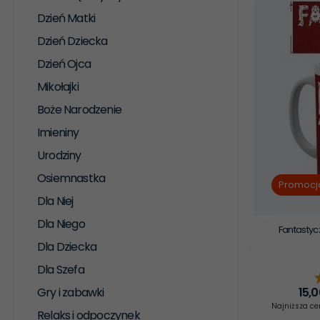
Dzień Matki
Dzień Dziecka
Dzień Ojca
Mikołajki
Boże Narodzenie
Imieniny
Urodziny
Osiemnastka
Promocj
Dla Niej
Dla Niego
Fantastyc
Dla Dziecka
Dla Szefa
Gry i zabawki
15,
0
Najniższa ce
Relaks i odpoczynek