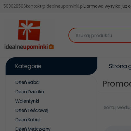
503028506
kontakt@idealneupominki.pl
Darmowa wysyłka już o
Szukaj produktu
Kategorie
Strona 
Promo
Dzień Babci
Dzień Dziadka
Walentynki
Sortuj wedłu
Dzień Teściowej
Dzień Kobiet
Dzień Mężczyzny