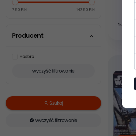
7.50 PLN
142.50 PLN
4
Najniższa c
Producent
Hasbro
wyczyść filtrowanie
Szukaj
wyczyść filtrowanie