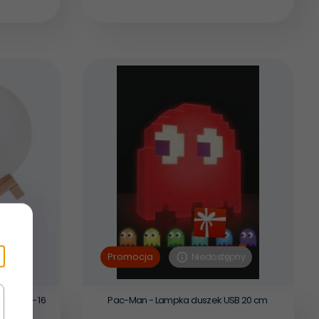
pny
Niedostępny
Promocja
tojaku - 16
Pac-Man - Lampka duszek USB 20 cm