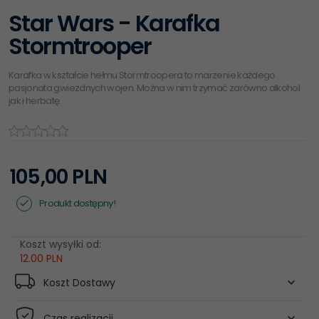
Star Wars - Karafka
Stormtrooper
Karafka w kształcie hełmu Stormtroopera to marzenie każdego
pasjonata gwiezdnych wojen. Można w nim trzymać zarówno alkohol
jak i herbatę.
105,
00
PLN
Produkt dostępny!
Koszt wysyłki od:
12.00 PLN
Koszt Dostawy
Czas realizacji