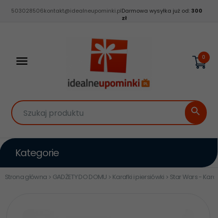
503028506
kontakt@idealneupominki.pl
Darmowa wysyłka już od:
300
zł
0
Szukaj produktu
Kategorie
Strona główna
GADŻETY DO DOMU
Karafki i piersiówki
Star Wars - Kara