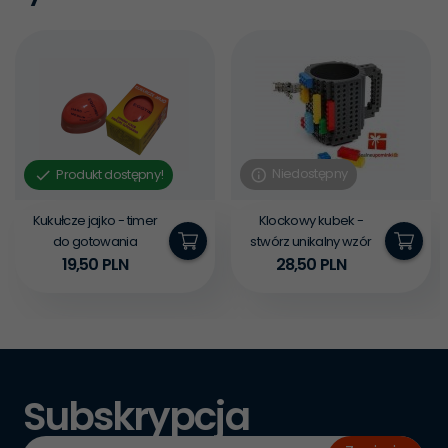
Niedostępny
Produkt dostępny!
Kukułcze jajko - timer
Klockowy kubek -
do gotowania
stwórz unikalny wzór
19,
50
PLN
28,
50
PLN
Subskrypcja