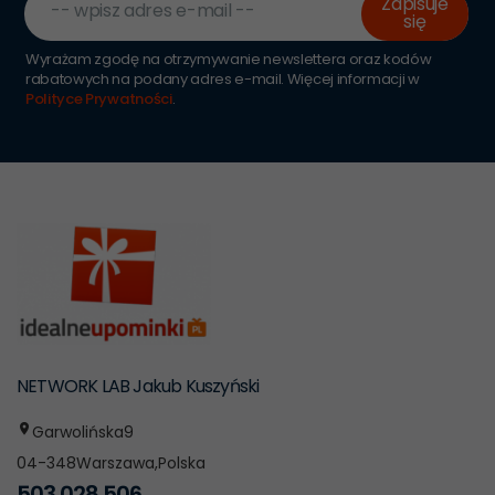
Zapisuje
-- wpisz adres e-mail --
się
Wyrażam zgodę na otrzymywanie newslettera oraz kodów
rabatowych na podany adres e-mail. Więcej informacji w
Polityce Prywatności
.
NETWORK LAB Jakub Kuszyński
Garwolińska
9
04-348
Warszawa
,
Polska
503 028 506