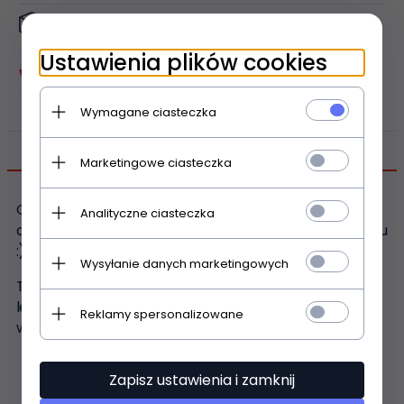
Metody płatności
Ustawienia plików cookies
Dlaczego my?
Wymagane ciasteczka
OPIS PRODUKTU
Marketingowe ciasteczka
Chwilowo dostępny tylko opis w języku angielskim - nasi
Analityczne ciasteczka
copywriterzy już pracują nad właściwym opisem produktu
:)
Wysyłanie danych marketingowych
The pen measures approx. 18 cm and the stunning
lenticular bookmark features a 3D image of the great
Reklamy spersonalizowane
wizard himself.
Zapisz ustawienia i zamknij