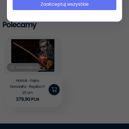
OPINIE KLIENTÓW
Zaakceptuj wszystkie
Polecamy
Niedostępny
Hobbit - Fajka
Gandalfa - Replika 1:1
23 cm
379,
90
PLN