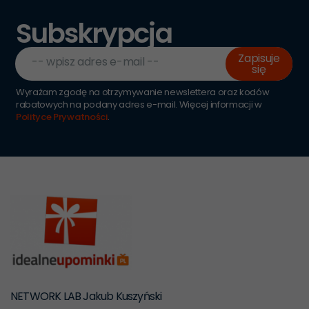
Subskrypcja
Zapisuje
-- wpisz adres e-mail --
się
Wyrażam zgodę na otrzymywanie newslettera oraz kodów
rabatowych na podany adres e-mail. Więcej informacji w
Polityce Prywatności
.
NETWORK LAB Jakub Kuszyński