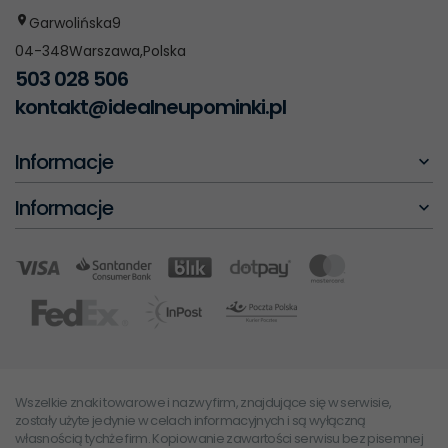
Garwolińska
9
04-348
Warszawa
,
Polska
503 028 506
kontakt@idealneupominki.pl
Informacje
Informacje
Wszelkie znaki towarowe i nazwy firm, znajdujące się w serwisie,
zostały użyte jedynie w celach informacyjnych i są wyłączną
własnością tychże firm. Kopiowanie zawartości serwisu bez pisemnej