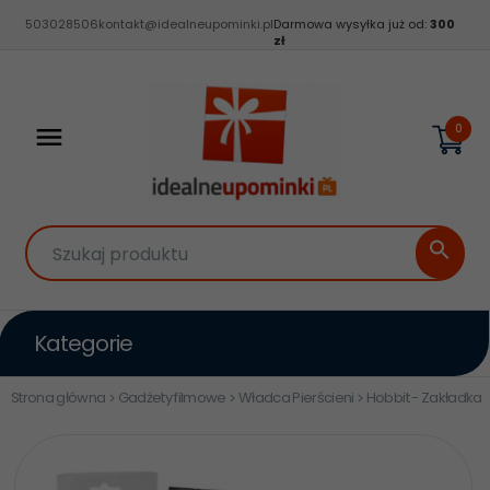
503028506
kontakt@idealneupominki.pl
Darmowa wysyłka już od:
300
zł
0
Szukaj produktu
Kategorie
Strona główna
Gadżety filmowe
Władca Pierścieni
Hobbit - Zakładka i