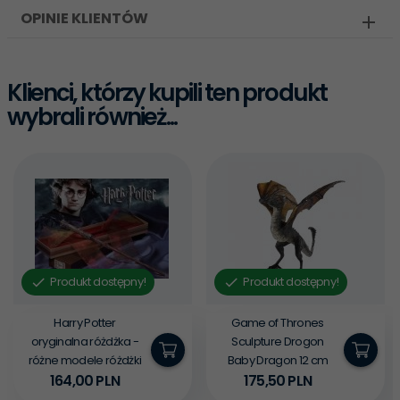
OPINIE KLIENTÓW
Klienci, którzy kupili ten produkt
wybrali również...
Produkt dostępny!
Produkt dostępny!
Harry Potter
Game of Thrones
oryginalna różdżka -
Sculpture Drogon
różne modele różdżki
Baby Dragon 12 cm
164,
00
PLN
175,
50
PLN