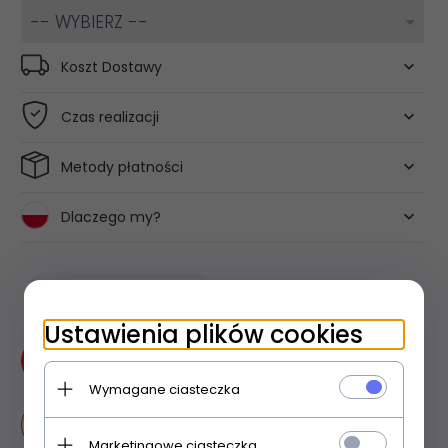
-- WYBIERZ --
Koszt Dostawy
Czas realizacji
Metody płatności
Dlaczego my?
Produkt dostępny!
Ustawienia plików cookies
KUP TERAZ!
Wymagane ciasteczka
Dodaj do przechowalni
Marketingowe ciasteczka