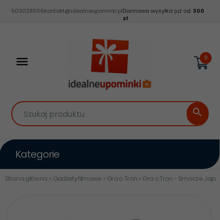
503028506
kontakt@idealneupominki.pl
Darmowa wysyłka już od:
300
zł
0
Szukaj produktu
Kategorie
Strona główna
Gadżety filmowe
Gra o Tron
Gra o Tron - Smocze Jajo - 