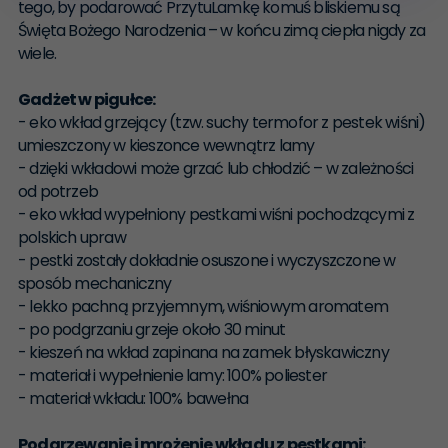
tego, by podarować PrzytuLamkę komuś bliskiemu są
Święta Bożego Narodzenia – w końcu zimą ciepła nigdy za
wiele.
Gadżet w pigułce:
- eko wkład grzejący (tzw. suchy termofor z pestek wiśni)
umieszczony w kieszonce wewnątrz lamy
- dzięki wkładowi może grzać lub chłodzić – w zależności
od potrzeb
- eko wkład wypełniony pestkami wiśni pochodzącymi z
polskich upraw
- pestki zostały dokładnie osuszone i wyczyszczone w
sposób mechaniczny
- lekko pachną przyjemnym, wiśniowym aromatem
- po podgrzaniu grzeje około 30 minut
- kieszeń na wkład zapinana na zamek błyskawiczny
- materiał i wypełnienie lamy: 100% poliester
- materiał wkładu: 100% bawełna
Podgrzewanie i mrożenie wkładu z pestkami: