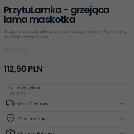
PrzytuLamka - grzejąca
lama maskotka
Grzejąca lama to idealny prezent dla każdego fana lam. Zapraszamy
po nią do naszego sklepu!
112,
50
PLN
Koszt wysyłki od:
12.00 PLN
Koszt Dostawy
Czas realizacji
Metody płatności