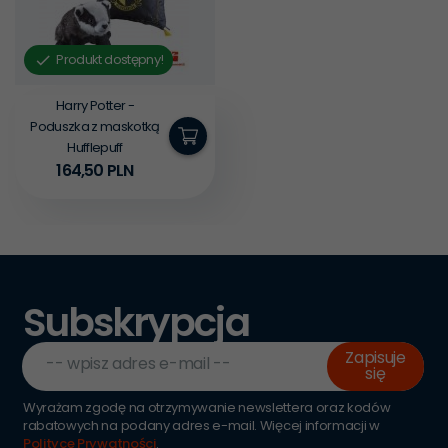
Produkt dostępny!
Harry Potter -
Poduszka z maskotką
Hufflepuff
164,
50
PLN
Subskrypcja
Zapisuje
-- wpisz adres e-mail --
się
Wyrażam zgodę na otrzymywanie newslettera oraz kodów
rabatowych na podany adres e-mail. Więcej informacji w
Polityce Prywatności
.