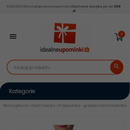
503028506
kontakt@idealneupominki.pl
Darmowa wysyłka już od:
300
zł
0
Szukaj produktu
Kategorie
Strona główna
Dzień Dziecka
PrzytuLamka - grzejąca lama maskotka