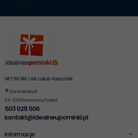
NETWORK LAB Jakub Kuszyński
Garwolińska
9
04-348
Warszawa
,
Polska
503 028 506
kontakt@idealneupominki.pl
Informacje