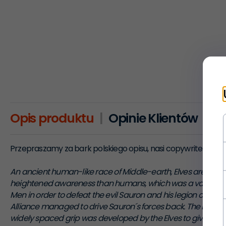
Opis produktu
Opinie Klientów
Przepraszamy za bark polskiego opisu, nasi copywriterzy j
An ancient human-like race of Middle-earth, Elves are nobl
heightened awareness than humans, which was a valuable aid w
Men in order to defeat the evil Sauron and his legion of orcs
Alliance managed to drive Sauron´s forces back. The Elven 
widely spaced grip was developed by the Elves to give them 