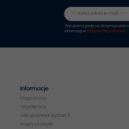
-- wpisz adres e-mail --
Wyrażam zgodę na otrzymywanie ne
informacji w
Polityce Prywatności
.
Informacje
Mapa strony
Współpraca
Jaki upominek wybrać ?
Koszty przesyłki