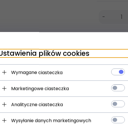
Ustawienia plików cookies
Wymagane ciasteczka
uż nad nim pracują. Tymczasem zapraszamy do zapoznania się z
Marketingowe ciasteczka
e, elegant and magical beings in harmony with the natural worl
hen Gil-galad, the last High King of the Noldor, joined Elendil
Analityczne ciasteczka
. The army of the Last Alliance won the Battle of Dagorlad. Then,
sword was unique in Middle-earth, and represented the pinnacl
Wysyłanie danych marketingowych
maximum rotation when moving the sword through the whirling st