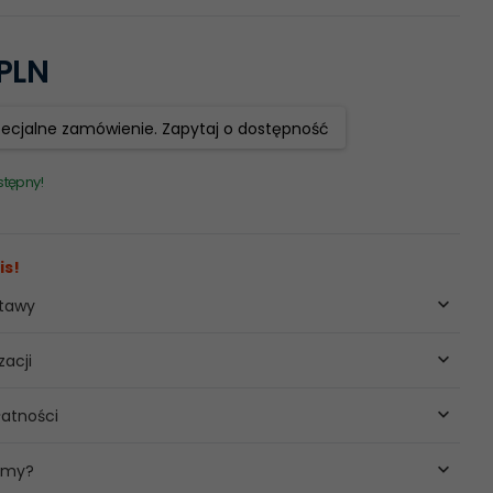
PLN
pecjalne zamówienie. Zapytaj o dostępność
stępny!
is!
stawy
zacji
atności
 my?