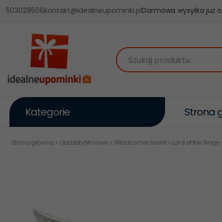
503028506
kontakt@idealneupominki.pl
Darmowa wysyłka już o
Szukaj produktu
Kategorie
Strona 
Strona główna
Gadżety filmowe
Władca Pierścieni
Lord of the Rings 