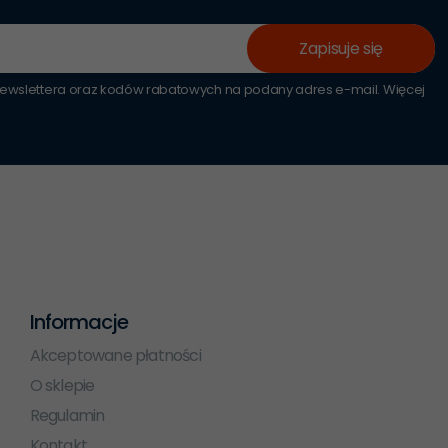
Zapisuje się
wslettera oraz kodów rabatowych na podany adres e-mail. Więcej
Informacje
Akceptowane płatności
O sklepie
Regulamin
Kontakt