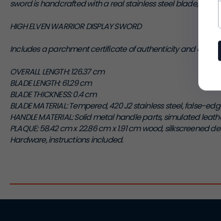
sword is handcrafted with a real stainless steel blade, howeve
HIGH ELVEN WARRIOR DISPLAY SWORD
Includes a parchment certificate of authenticity and a woo
OVERALL LENGTH: 126.37 cm
BLADE LENGTH: 61.29 cm
BLADE THICKNESS: 0.4 cm
BLADE MATERIAL: Tempered, 420 J2 stainless steel, false-edg
HANDLE MATERIAL: Solid metal handle parts, simulated leather
PLAQUE: 58.42 cm x 22.86 cm x 1.91 cm wood, silkscreened de
Hardware, instructions included.