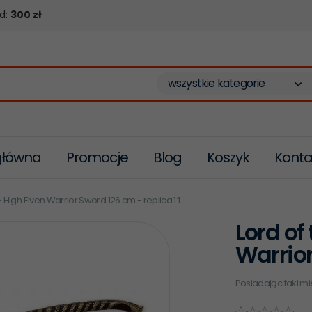
d:
300 zł
wszystkie kategorie
główna
Promocje
Blog
Koszyk
Konta
- High Elven Warrior Sword 126 cm - replica 1:1
Lord of
Warrior
Posiadając taki mie