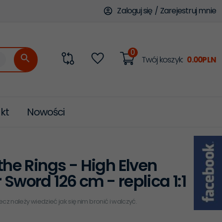
Zaloguj się
/
Zarejestruj mnie
0
categories_searcher
Twój koszyk:
0.00
PLN
kt
Nowości
 the Rings - High Elven
 Sword 126 cm - replica 1:1
cz należy wiedzieć jak się nim bronić i walczyć.