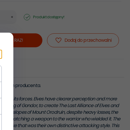
Produkt dostępny!
KUP TERAZ!
Dodaj do przechowalni
 opisem producenta.
d and its forces. Elves have clearer perception and more
, King of Gondor, to create The Last Alliance of Elves and
 on the slopes of Mount Orodruin, despite heavy losses, the
e of matching a weapon to the warrior who wielded it. The
rike that was their own distinctive attacking style. This