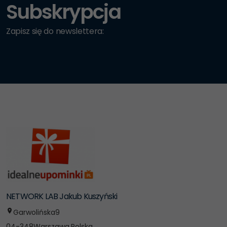
Subskrypcja
Zapisz się do newslettera:
NETWORK LAB Jakub Kuszyński
Garwolińska
9
04-348
Warszawa
,
Polska