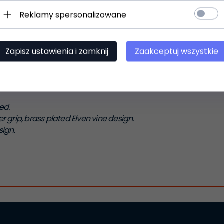
r it is a nonfunctional prop replica for display only.
Reklamy spersonalizowane
d display plaque.
Zapisz ustawienia i zamknij
Zaakceptuj wszystkie
ed.
 grip, brass plated Elven vine design.
sign.