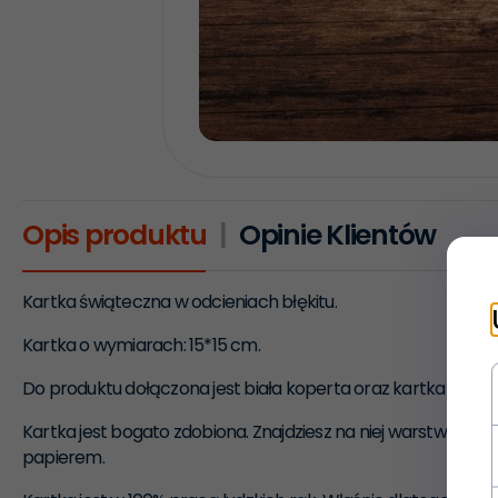
Opis produktu
Opinie Klientów
Kartka świąteczna w odcieniach błękitu.
Kartka o wymiarach: 15*15 cm.
Do produktu dołączona jest biała koperta oraz kartka na wy
Kartka jest bogato zdobiona. Znajdziesz na niej warstwy, p
papierem.