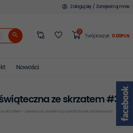
Zaloguj się
/
Zarejestruj mnie
0
categories_searcher
Twój koszyk:
0.00
PLN
kt
Nowości
 świąteczna ze skrzatem #3
 ze skrzatem - idealna do wysłania życzeń Bożonarodzeniowych.