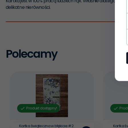
Kartka jest w 100% pracą ludzkich rąk. Właśnie dlatego moż
delikatne nierówności.
Polecamy
Produkt dostępny!
Prod
Kartka świąteczna w błękicie #2
Kartka ś