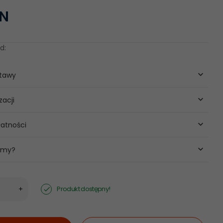
LN
d:
stawy
zacji
atności
 my?
Produkt dostępny!