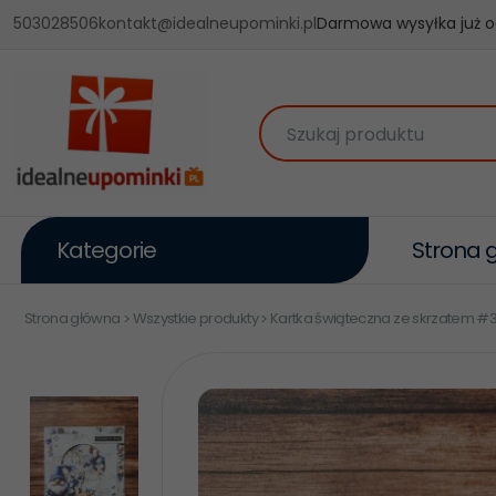
503028506
kontakt@idealneupominki.pl
Darmowa wysyłka już o
Szukaj produktu
Kategorie
Strona 
Strona główna
Wszystkie produkty
Kartka świąteczna ze skrzatem #