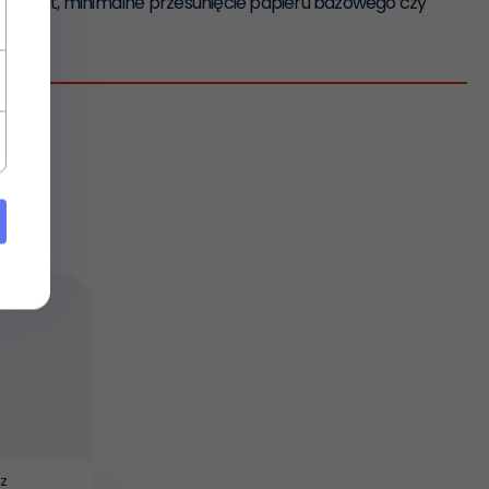
y element, minimalne przesunięcie papieru bazowego czy
 z