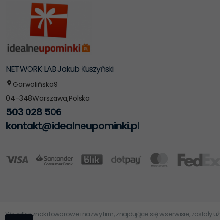
NETWORK LAB Jakub Kuszyński
Garwolińska
9
04-348
Warszawa
,
Polska
503 028 506
kontakt@idealneupominki.pl
Wszelkie znaki towarowe i nazwy firm, znajdujące się w serwisie, zostały 