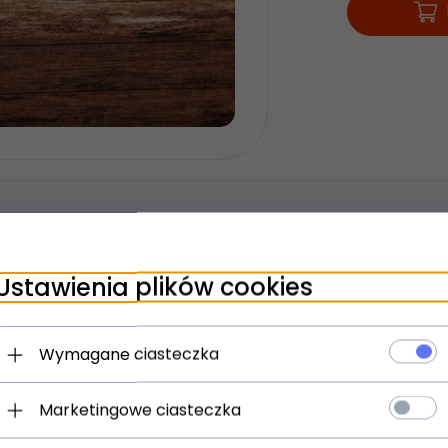
Ustawienia plików cookies
pisanie odręcznie życzeń.
Wymagane ciasteczka
recyzyjnie wycięte elementy, perełki. Całość wykończona srebrn
Marketingowe ciasteczka