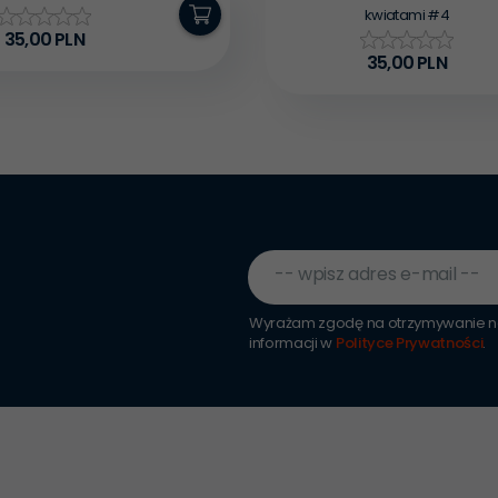
kwiatami #4
35,
00
PLN
35,
00
PLN
-- wpisz adres e-mail --
Wyrażam zgodę na otrzymywanie ne
informacji w
Polityce Prywatności
.