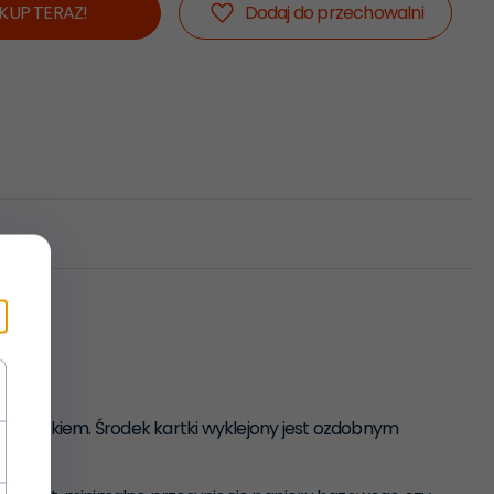
KUP TERAZ!
Dodaj do przechowalni
ym błyskiem. Środek kartki wyklejony jest ozdobnym