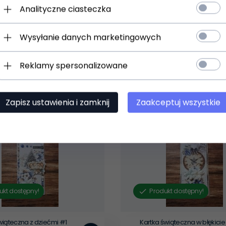
esz zauważyć delikatne ślady twórcy - subtelnie przekrzywion
Analityczne ciasteczka
Wysyłanie danych marketingowych
Reklamy spersonalizowane
Zapisz ustawienia i zamknij
Zaakceptuj wszystkie
ukt dostępny!
Produkt dostępny!
wiąteczna z dziećmi #1
Kartka świąteczna w błękicie