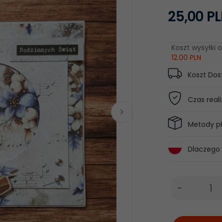
25,
00
P
Koszt wysyłki o
12.00 PLN
Koszt Do
Czas reali
Metody pł
Dlaczego