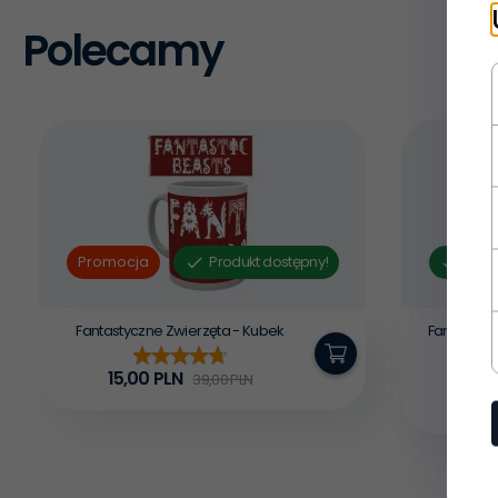
Polecamy
Promocja
Produkt dostępny!
Prod
Fantastyczne Zwierzęta - Kubek
Fantastycz
Nieśmi
15,
00
PLN
39,00 PLN