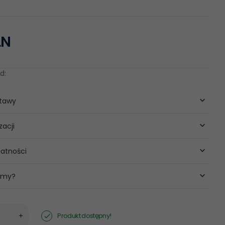
LN
d:
stawy
zacji
atności
 my?
Produkt dostępny!