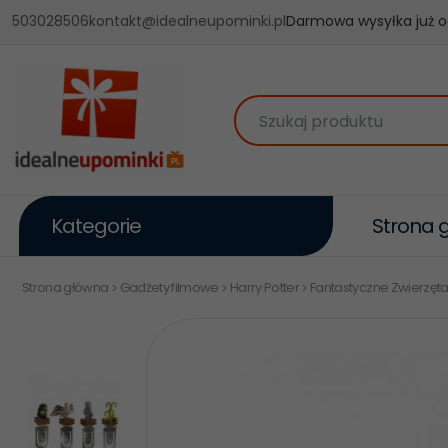
503028506
kontakt@idealneupominki.pl
Darmowa wysyłka już o
Szukaj produktu
Kategorie
Strona 
Strona główna
Gadżety filmowe
Harry Potter
Fantastyczne Zwierzęta -