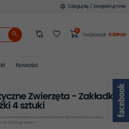
Zaloguj się
/
Zarejestruj mnie
0
categories_searcher
Twój koszyk:
0.00
PLN
kt
Nowości
yczne Zwierzęta - Zakładki
żki 4 sztuki
ycznymi zwierzętami to idealny prezent dla fanów tych postaci.
e do naszego sklepu!