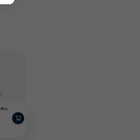
.
otką