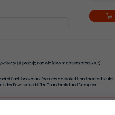
ywriterzy już pracują nad właściwym opisem produktu :)
metal. Each bookmark features a detailed, hand painted sculpt 
ludes Bowtruckle, Niffler, Thunderbird and Demiguise