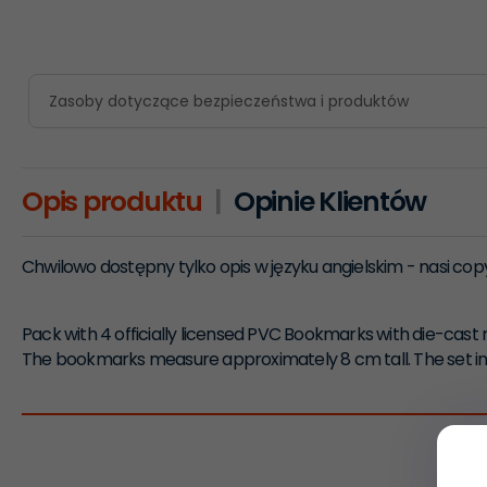
Zasoby dotyczące bezpieczeństwa i produktów
Opis produktu
Opinie Klientów
Chwilowo dostępny tylko opis w języku angielskim - nasi cop
Pack with 4 officially licensed PVC Bookmarks with die-cast 
The bookmarks measure approximately 8 cm tall. The set inc