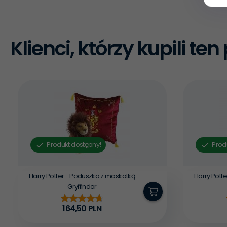
Klienci, którzy kupili te
Produkt dostępny!
Prod
Harry Potter - Poduszka z maskotką
Harry Pott
Gryffindor
164,
50
PLN