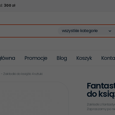
d:
300 zł
wszystkie kategorie
główna
Promocje
Blog
Koszyk
Konta
 Zakładki do książki 4 sztuki
Fantast
do ksią
Zakładki z fantast
Zapraszamy po ni