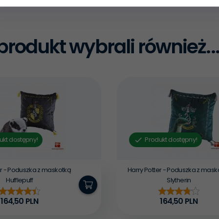
n produkt wybrali również..
ukt dostępny!
Produkt dostępny!
er - Poduszka z maskotką
Harry Potter - Poduszka z mask
Hufflepuff
Slytherin
164,
50
PLN
164,
50
PLN