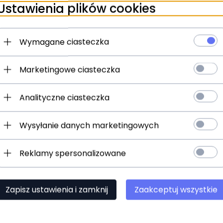
Ustawienia plików cookies
Wymagane ciasteczka
Marketingowe ciasteczka
Analityczne ciasteczka
ukt dostępny!
Wysyłanie danych marketingowych
ne zwierzęta - Maskotka
Reklamy spersonalizowane
ałek 35 cm Patyczak
93,
50
PLN
Zapisz ustawienia i zamknij
Zaakceptuj wszystkie