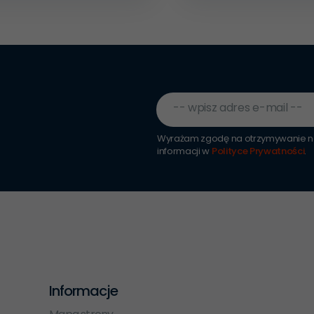
-- wpisz adres e-mail --
Wyrażam zgodę na otrzymywanie ne
informacji w
Polityce Prywatności
.
Informacje