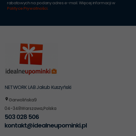
rabatowych na podany adres e-mail. Więcej informacji w
Polityce Prywatności
.
NETWORK LAB Jakub Kuszyński
Garwolińska
9
04-348
Warszawa
,
Polska
503 028 506
kontakt@idealneupominki.pl