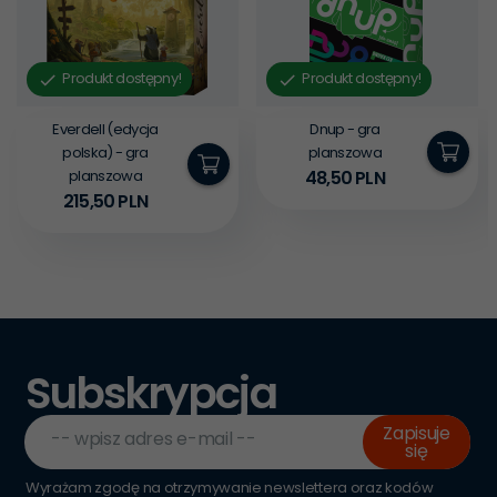
Produkt dostępny!
Produkt dostępny!
Everdell (edycja
Dnup - gra
polska) - gra
planszowa
planszowa
48,
50
PLN
215,
50
PLN
Subskrypcja
Zapisuje
-- wpisz adres e-mail --
się
Wyrażam zgodę na otrzymywanie newslettera oraz kodów