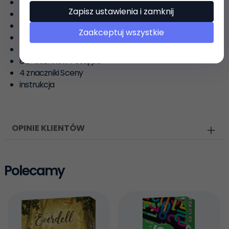
plansza postępu
Zapisz ustawienia i zamknij
16 żetonów Ran
1 żeton toru Złego
Zaakceptuj wszystkie
1 żeton aktywnego gracza
8 kości Przygody
8 znaczników Postępu
4 znaczniki Sceny
instrukcja
OPINIE KLIENTÓW
Polecamy