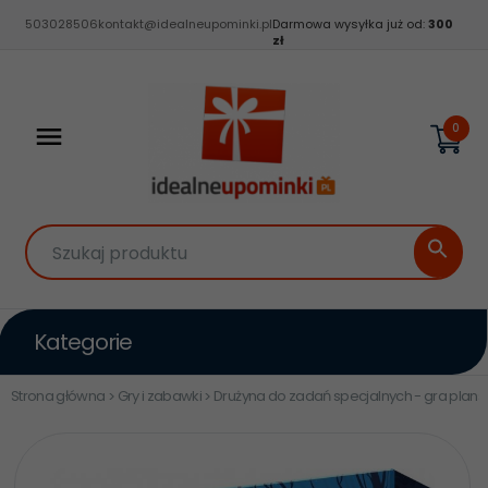
503028506
kontakt@idealneupominki.pl
Darmowa wysyłka już od:
300
zł
0
Szukaj produktu
Kategorie
Strona główna
Gry i zabawki
Drużyna do zadań specjalnych - gra plan