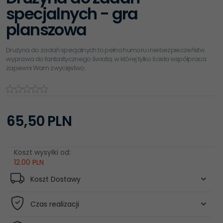
specjalnych - gra
planszowa
Drużyna do zadań specjalnych to pełna humoru i niebezpieczeństw
wyprawa do fantastycznego świata, w której tylko ścisła współpraca
zapewni Wam zwycięstwo.
65,
50
PLN
Koszt wysyłki od:
12.00 PLN
Koszt Dostawy
Czas realizacji