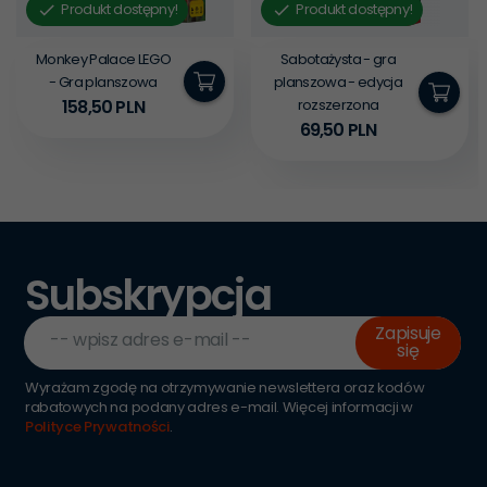
Produkt dostępny!
Produkt dostępny!
Monkey Palace LEGO
Sabotażysta - gra
- Gra planszowa
planszowa - edycja
158,
50
PLN
rozszerzona
69,
50
PLN
Subskrypcja
Zapisuje
-- wpisz adres e-mail --
się
Wyrażam zgodę na otrzymywanie newslettera oraz kodów
rabatowych na podany adres e-mail. Więcej informacji w
Polityce Prywatności
.