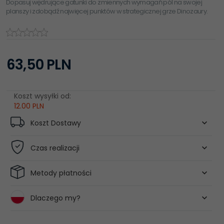
Dopasuj wędrujące gatunki do zmiennych wymagań pól na swojej
planszy i zdobądź najwięcej punktów w strategicznej grze Dinozaury.
63,
50
PLN
Koszt wysyłki od:
12.00 PLN
Koszt Dostawy
Czas realizacji
Metody płatności
Dlaczego my?