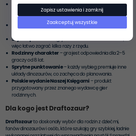
Proste zasady
– wybierz dinozaura, przekaż pozostałe
Zapisz ustawienia i zamknij
dalej i umieść pionek na planszy zgodnie z wynikiem
kostki.
Zaakceptuj wszystkie
Dwie plansze w jednym pudełku
– wariant letni i
zimowy zapewniają większą różnorodność rozgrywek.
Szybka partia
– rozgrywka trwa około 15–25 minut,
więc łatwo zagrać kilka razy z rzędu.
Rodzinny charakter
– gra jest odpowiednia dla 2–5
graczy od 8 lat.
Sprytne punktowanie
– każdy wybieg premiuje inne
układy dinozaurów, co zachęca do planowania.
Polskie wydanie Naszej Księgarni
– produkt
przygotowany przez znanego wydawcę gier
rodzinnych.
Dla kogo jest Draftozaur?
Draftozaur
to doskonały wybór dla rodzin z dziećmi,
fanów dinozaurów i osób, które szukają gry szybkiej, ładnie
wykonanej oraz łatwej do wprowadzenia na stół. Sprawdzi