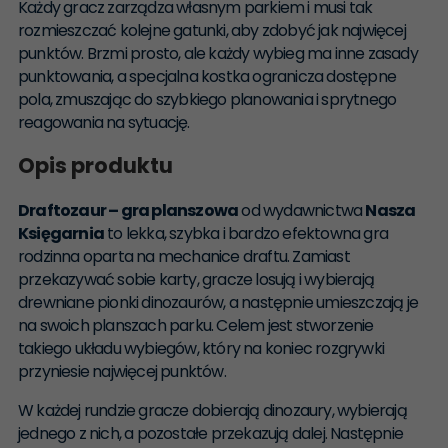
Każdy gracz zarządza własnym parkiem i musi tak
rozmieszczać kolejne gatunki, aby zdobyć jak najwięcej
punktów. Brzmi prosto, ale każdy wybieg ma inne zasady
punktowania, a specjalna kostka ogranicza dostępne
pola, zmuszając do szybkiego planowania i sprytnego
reagowania na sytuację.
Opis produktu
Draftozaur – gra planszowa
od wydawnictwa
Nasza
Księgarnia
to lekka, szybka i bardzo efektowna gra
rodzinna oparta na mechanice draftu. Zamiast
przekazywać sobie karty, gracze losują i wybierają
drewniane pionki dinozaurów, a następnie umieszczają je
na swoich planszach parku. Celem jest stworzenie
takiego układu wybiegów, który na koniec rozgrywki
przyniesie najwięcej punktów.
W każdej rundzie gracze dobierają dinozaury, wybierają
jednego z nich, a pozostałe przekazują dalej. Następnie