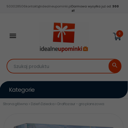
503028506
kontakt@idealneupominki.pl
Darmowa wysyłka już od:
300
zł
0
Szukaj produktu
Kategorie
Strona główna
Dzień Dziecka
Draftozaur - gra planszowa