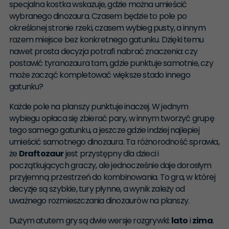
specjalna kostka wskazuje, gdzie można umieścić
wybranego dinozaura. Czasem będzie to pole po
określonej stronie rzeki, czasem wybieg pusty, a innym
razem miejsce bez konkretnego gatunku. Dzięki temu
nawet prosta decyzja potrafi nabrać znaczenia: czy
postawić tyranozaura tam, gdzie punktuje samotnie, czy
może zacząć kompletować większe stado innego
gatunku?
Każde pole na planszy punktuje inaczej. W jednym
wybiegu opłaca się zbierać pary, w innym tworzyć grupę
tego samego gatunku, a jeszcze gdzie indziej najlepiej
umieścić samotnego dinozaura. Ta różnorodność sprawia,
że
Draftozaur
jest przystępny dla dzieci i
początkujących graczy, ale jednocześnie daje dorosłym
przyjemną przestrzeń do kombinowania. To gra, w której
decyzje są szybkie, tury płynne, a wynik zależy od
uważnego rozmieszczania dinozaurów na planszy.
Dużym atutem gry są dwie wersje rozgrywki:
lato
i
zima
.