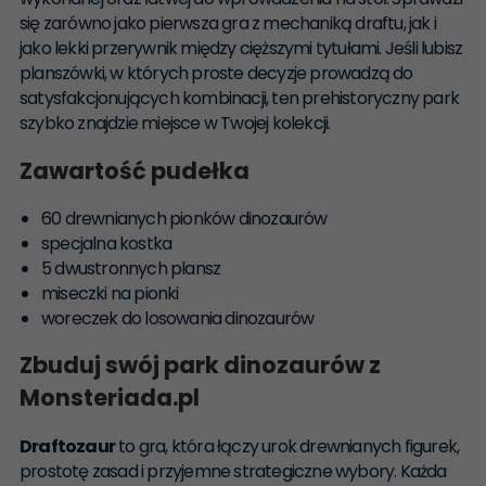
się zarówno jako pierwsza gra z mechaniką draftu, jak i
jako lekki przerywnik między cięższymi tytułami. Jeśli lubisz
planszówki, w których proste decyzje prowadzą do
satysfakcjonujących kombinacji, ten prehistoryczny park
szybko znajdzie miejsce w Twojej kolekcji.
Zawartość pudełka
60 drewnianych pionków dinozaurów
specjalna kostka
5 dwustronnych plansz
miseczki na pionki
woreczek do losowania dinozaurów
Zbuduj swój park dinozaurów z
Monsteriada.pl
Draftozaur
to gra, która łączy urok drewnianych figurek,
prostotę zasad i przyjemne strategiczne wybory. Każda