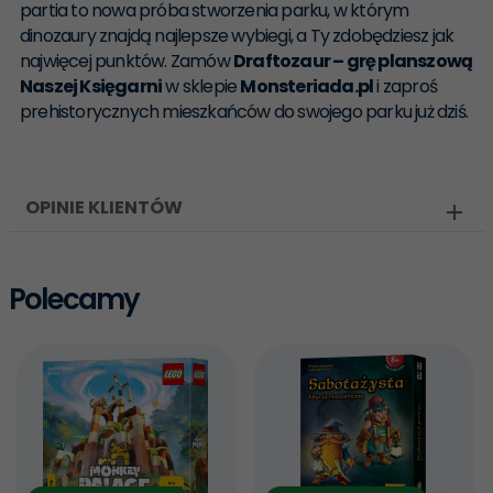
partia to nowa próba stworzenia parku, w którym
dinozaury znajdą najlepsze wybiegi, a Ty zdobędziesz jak
najwięcej punktów. Zamów
Draftozaur – grę planszową
Naszej Księgarni
w sklepie
Monsteriada.pl
i zaproś
prehistorycznych mieszkańców do swojego parku już dziś.
OPINIE KLIENTÓW
Polecamy